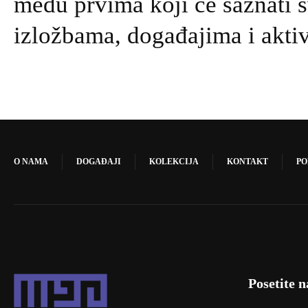
među prvima koji će saznati 
izložbama, događajima i akti
O NAMA
DOGAĐAJI
KOLEKCIJA
KONTAKT
PO
Posetite n