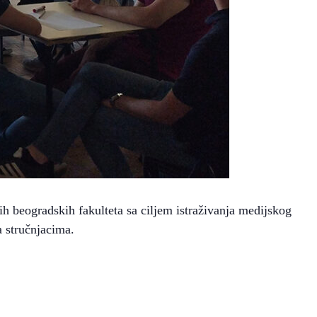
h beogradskih fakulteta sa ciljem istraživanja medijskog
a stručnjacima.