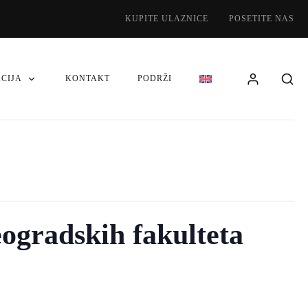
KUPITE ULAZNICE
POSETITE NAS
CIJA
KONTAKT
PODRŽI
eogradskih fakulteta