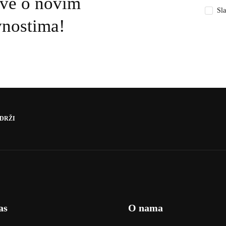
sve o novim
Sla
vnostima!
DRŽI
as
O nama