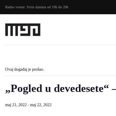
Radno vreme: Svim danima od 10h do 20h
Ovaj događaj je prošao.
„Pogled u devedesete“ –
maj 21, 2022
-
maj 22, 2022