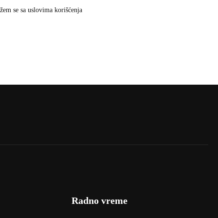
žem se sa uslovima korišćenja
Radno vreme