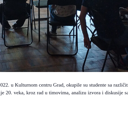
22. u Kulturnom centru Grad, okupile su studente sa različiti
je 20. veka, kroz rad u timovima, analizu izvora i diskusije s