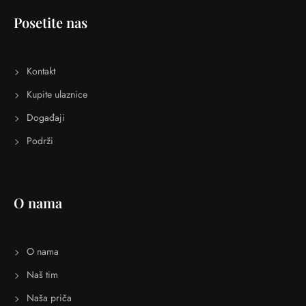
Posetite nas
Kontakt
Kupite ulaznice
Događaji
Podrži
O nama
O nama
Naš tim
Naša priča