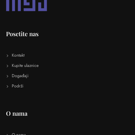
Posetite nas
Kontakt
Kupite ulaznice
Događaji
Podrži
O nama
O nama